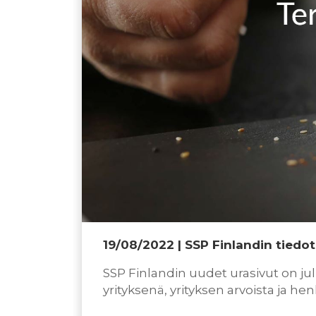
19/08/2022
| SSP Finlandin tiedo
SSP Finlandin uudet urasivut on jul
yrityksenä, yrityksen arvoista ja h