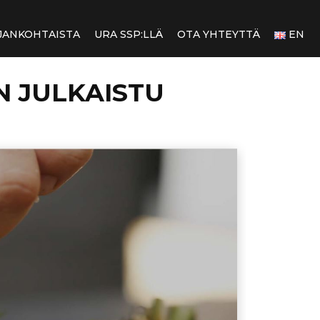
JANKOHTAISTA
URA SSP:LLÄ
OTA YHTEYTTÄ
EN
N JULKAISTU