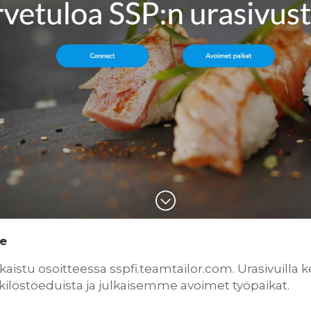
te
kaistu osoitteessa sspfi.teamtailor.com. Urasivuilla
enkilöstöeduista ja julkaisemme avoimet työpaikat.