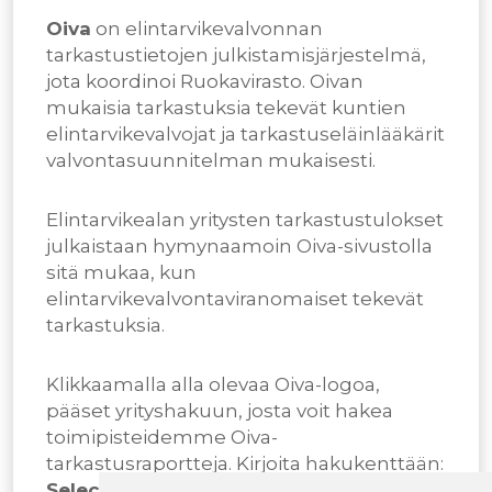
Oiva
on elintarvikevalvonnan
tarkastustietojen julkistamisjärjestelmä,
jota koordinoi Ruokavirasto. Oivan
mukaisia tarkastuksia tekevät kuntien
elintarvikevalvojat ja tarkastuseläinlääkärit
valvontasuunnitelman mukaisesti.
Elintarvikealan yritysten tarkastustulokset
julkaistaan hymynaamoin Oiva-sivustolla
sitä mukaa, kun
elintarvikevalvontaviranomaiset tekevät
tarkastuksia.
Klikkaamalla alla olevaa Oiva-logoa,
pääset yrityshakuun, josta voit hakea
toimipisteidemme Oiva-
tarkastusraportteja. Kirjoita hakukenttään:
Select Service Partner Finland Oy
.